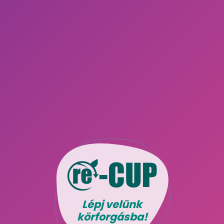
Lépj velünk
körforgásba!