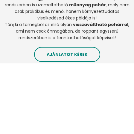
rendszerben is üzemeltethető
műanyag pohár
, mely nem
csak praktikus és menő, hanem környezettudatos
viselkedésed ékes példája is!
Tűnj ki a tömegből az első olyan
visszaváltható pohárral
,
ami nem csak önmagában, de roppant egyszerű
rendszerében is a fenntarthatóságot képviseli!
AJÁNLATOT KÉREK
AJÁNLATKÉRÉS
Az alábbi űrlap kitöltésével pontos ajánlatot tudunk adni.